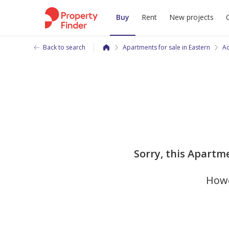
Buy
Rent
New projects
Back to search
Apartments for sale in Eastern
A
Sorry, this Apartm
Howe