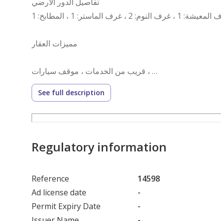
تفاصيل الدور الأرضي
مميزات العقار
قريب من الخدمات ، موقف سيارات ،
See full description
رقم العرض: 14598
رقم ترخيص الإعلان: 7200626465
رقم رخصة فال: 1200019203
رقم الجوال: +966539053003
Regulatory information
Reference
14598
Ad license date
-
Permit Expiry Date
-
Issuer Name
-