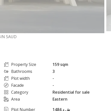
IN SAUD
Property Size
159 sqm
Bathrooms
3
Plot width
-
Facade
-
Category
Residential for sale
Area
Eastern
Plot Number
ش د 1484