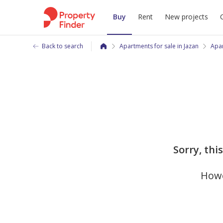
Buy
Rent
New projects
Back to search
Apartments for sale in Jazan
Apar
Sorry, thi
Howe