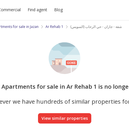
Commercial
Find agent
Blog
tments for sale in Jazan
Ar Rehab 1
شقة - جازان - حي الرحاب (السويس)
s Apartments for sale in Ar Rehab 1 is no longe
ver we have hundreds of similar properties fo
View similar properties