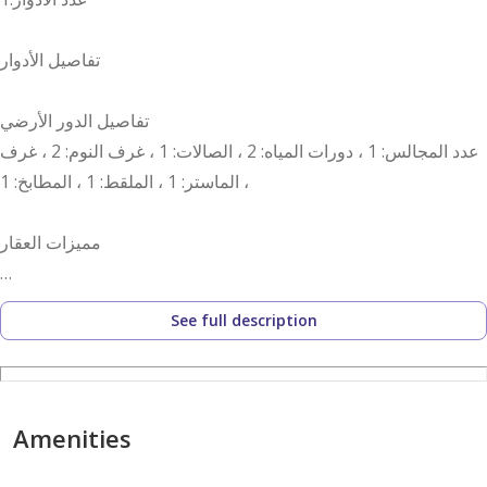
تفاصيل الأدوار
تفاصيل الدور الأرضي
عدد المجالس: 1 ، دورات المياه: 2 ، الصالات: 1 ، غرف النوم: 2 ، غرف
الماستر: 1 ، الملقط: 1 ، المطابخ: 1 ،
مميزات العقار
قريب من الخدمات ، نوافذ زجاج ، غرفة غسيل ، مصعد ، موقف
See full description
سيارات ،
رقم العرض: 14453
رقم ترخيص الإعلان: 7200617738
Amenities
رقم رخصة فال: 1200019203
رقم الجوال: +966538643033