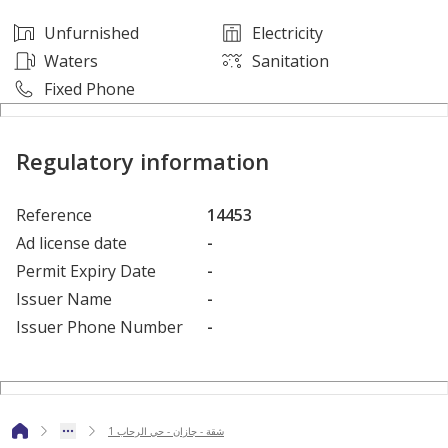
Unfurnished
Electricity
Waters
Sanitation
Fixed Phone
Regulatory information
Reference
14453
Ad license date
-
Permit Expiry Date
-
Issuer Name
-
Issuer Phone Number
-
شقة - جازان - حي الرحاب 1