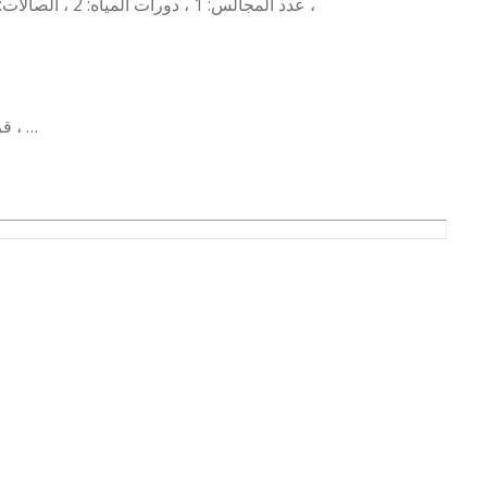
عدد المجالس: 1 ، دورات المياه: 2 ، الصالات: 1 ، غرف النوم: 2 ، غرف الماستر: 1 ، الملقط: 1 ، المطابخ: 1 ،
قريب من الخدمات ، نوافذ زجاج ، سطح ، غرفة غسيل ، مصعد ،