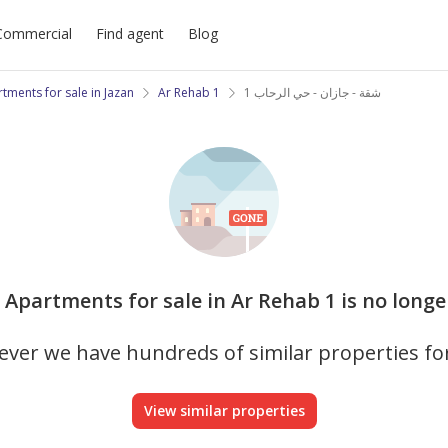
Commercial
Find agent
Blog
tments for sale in Jazan
Ar Rehab 1
شقة - جازان - حي الرحاب 1
s Apartments for sale in Ar Rehab 1 is no longe
ver we have hundreds of similar properties fo
View similar properties