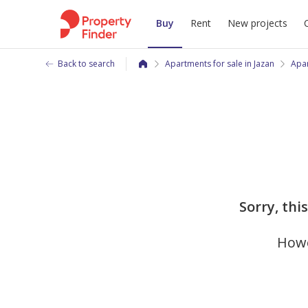
Buy
Rent
New projects
Back to search
Apartments for sale in Jazan
Apar
Sorry, thi
Howe