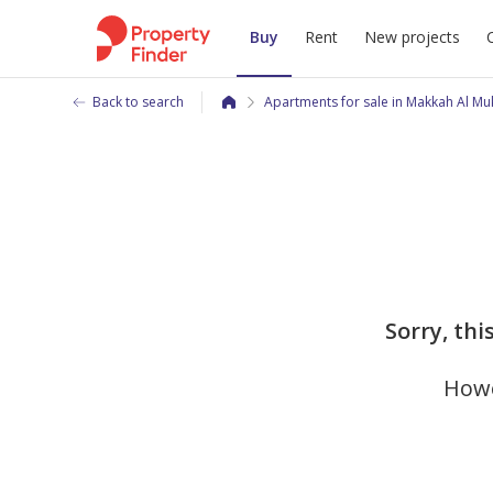
Buy
Rent
New projects
Back to search
Apartments for sale in Makkah Al M
Sorry, thi
Howe