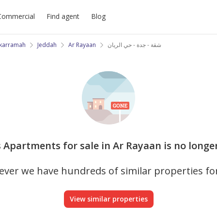
Commercial
Find agent
Blog
ukarramah
Jeddah
Ar Rayaan
شقة - جدة - حي الريان
s Apartments for sale in Ar Rayaan is no longe
ver we have hundreds of similar properties fo
View similar properties