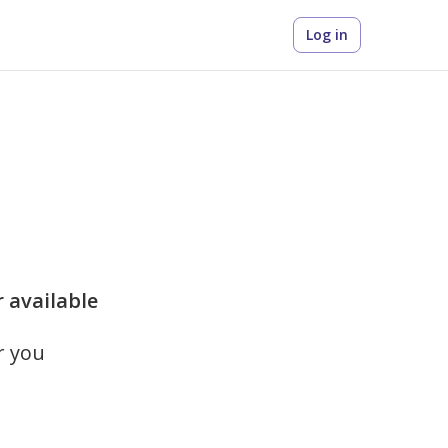
Log in
r available
r you