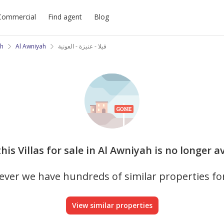
Commercial
Find agent
Blog
ah
Al Awniyah
فيلا - عنيزة - العونية
this Villas for sale in Al Awniyah is no longer a
ver we have hundreds of similar properties fo
View similar properties