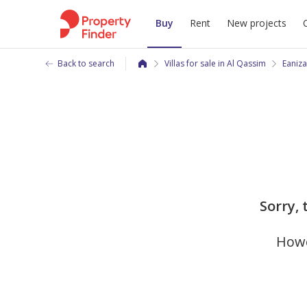
Buy
Rent
New projects
Back to search
Villas for sale in Al Qassim
Eaniz
Sorry, 
Howe