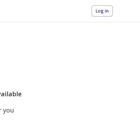
Log in
vailable
r you