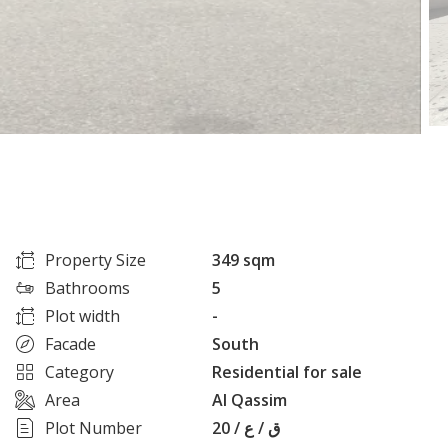
Property Size
349 sqm
Bathrooms
5
Plot width
-
Facade
South
Category
Residential for sale
Area
Al Qassim
Plot Number
ق / ع / 20