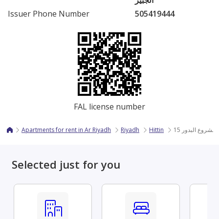
الجبير
Issuer Phone Number
505419444
FAL license number
Apartments for rent in Ar Riyadh
Riyadh
Hittin
للإيجار | شقة م
Selected just for you