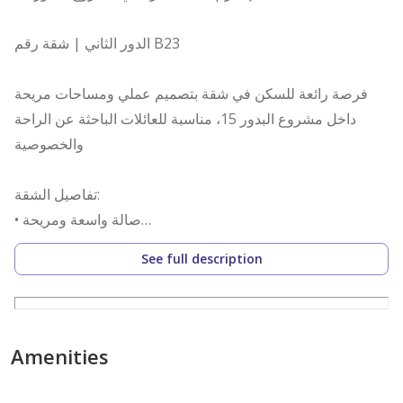
الدور الثاني | شقة رقم B23
فرصة رائعة للسكن في شقة بتصميم عملي ومساحات مريحة
داخل مشروع البدور 15، مناسبة للعائلات الباحثة عن الراحة
والخصوصية
تفاصيل الشقة:
• صالة واسعة ومريحة
• مجلس
See full description
• غرفة طعام
• مطبخ عملي
• غرفة غسيل
• غرفة خادمة
Amenities
• غرفتا نوم
• 3 دورات مياه