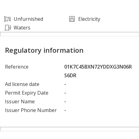
Unfurnished
Electricity
Waters
Regulatory information
Reference
01K7C45BXN72YDDXG3N06R
S6DR
Ad license date
-
Permit Expiry Date
-
Issuer Name
-
Issuer Phone Number
-