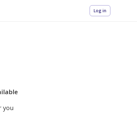
Log in
ailable
r you