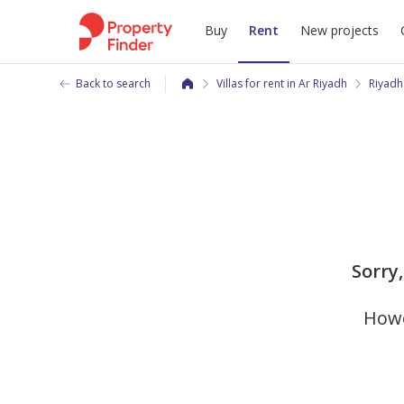
Buy
Rent
New projects
Back to search
Villas for rent in Ar Riyadh
Riyadh
Sorry,
Howe