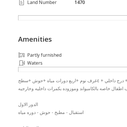
Land Number
1470
Amenities
Partly furnished
Waters
فله تاون هاوس في مشروع اجام ٩ حي الرمال ثلاث ادوار + درج داخلي + ٤غرف نوم +اربع دورات مياه +حوش +سطح
الدور الاول
استقبال - مطبخ - حوش - دوره مياه