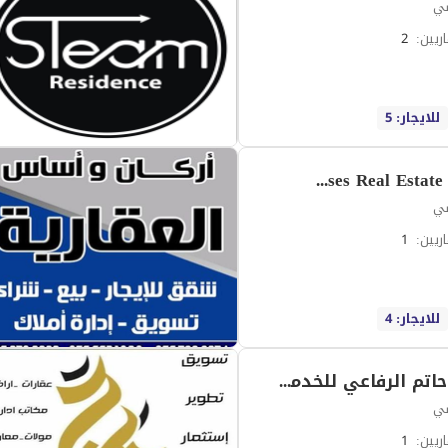
سي
ريين
:
2
للايجار: 5
Modern Houses Real Estate Company
سي
ريين
:
1
للايجار: 4
مؤسسة حاتم الرفاعي للخدمات العقارية
سي
ريين
:
1