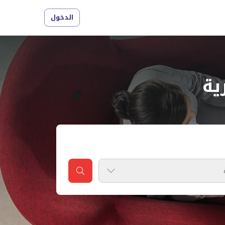
الدخول
ية