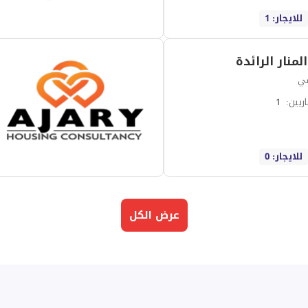
للايجار: 1
نار الرائدة
سي
ريين
:
1
للايجار: 0
عرض الكل