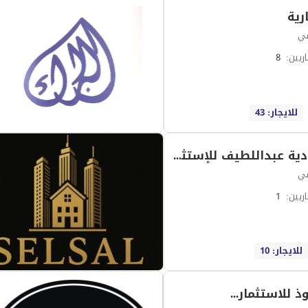
رية
سي
ريين
:
8
للايجار: 43
شركة هادية عبداللطيف للإستثمار العقاري اري المحدودة
سي
ريين
:
1
للايجار: 10
شركة نفوذ للاستثمار العقاري