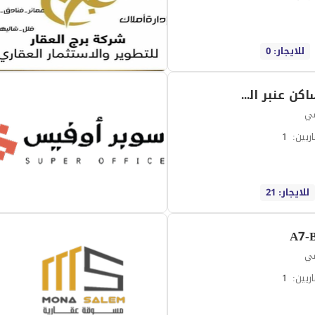
للايجار: 0
شركة مساكن عنبر العقارية
سي
ريين
:
1
للايجار: 21
A7-
سي
ريين
:
1