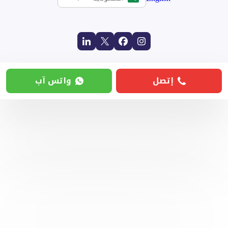
إتصل
واتس آب