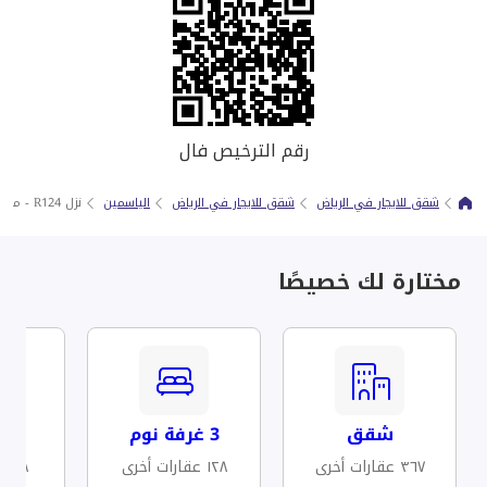
رقم الترخيص فال
شقق للايجار في الرياض
شقق للايجار في الرياض
الياسمين
نزل R124 - متاح لتأجير الشهري
مختارة لك خصيصًا
شقق
3 غرفة نوم
مف
٣٦٧ عقارات أخرى
١٢٨ عقارات أخرى
٧٨ عقارات أخرى