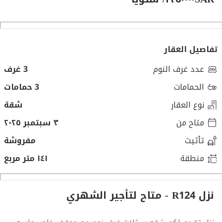
تفاصيل العقار
عدد غرف النوم
3 غرف
الحمامات
3 حمامات
نوع العقار
شقة
متاح من
٣ سبتمبر ٢٠٢٥
تأثيث
مفروشة
منطقة
١٤١ متر مربع
نزل R124 - متاح لتأجير الشهري