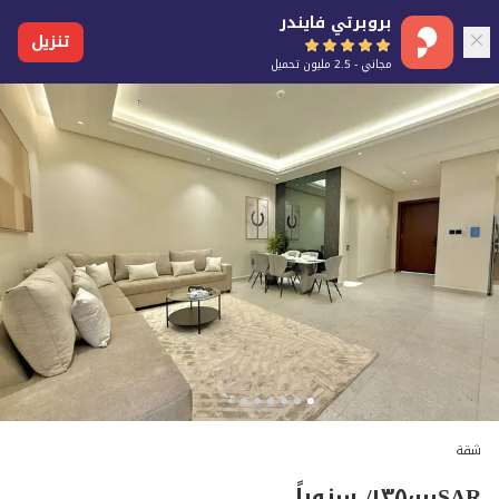
بروبرتي فايندر
تنزيل
مجاني - 2.5 مليون تحميل
شقة
SAR
١٣٥٬٠٠٠
/ سنوياً