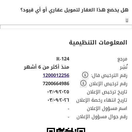
هل يخضع هذا العقار لتمويل عقاري أو أي قيود؟
لا
المعلومات التنظيمية
مرجع
R-124
نُشِر
منذ أكثر من 6 أشهر
رقم الترخيص فال
:
1200012256
رقم ترخيص الإعلان
7200664986
تاريخ ترخيص الإعلان
٠٣/٠٩/٢٠٢٥
تاريخ انتهاء رخصة الإعلان
٠٣/٠٩/٢٠٢٦
اسم مسؤول الإعلان
-
رقم جوال مسؤول الإعلان
-