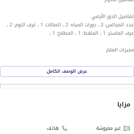
تفاصيل الدور الأرضي
عدد المجالس: 2 ، دورات المياه: 2 ، الصالات: 1 ، غرف النوم: 2 ،
غرف الماستر: 1 ، الملقط: 1 ، المطابخ: 1 ،
مميزات العقار
قريب من الخدمات ، موقف سيارات ، سطح ،
عرض الوصف الكامل
رقم العرض: 13784
رقم ترخيص الإعلان: 7200574642
رقم رخصة فال: 1200019203
مزايا
رقم الجوال: +966538973003
غير مفروشة
هاتف