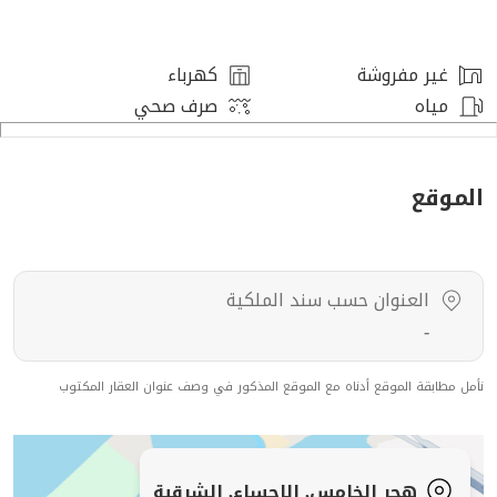
رقم العرض: 16359
رقم ترخيص الإعلان: 7200731175
رقم رخصة فال: 1200019203
غير مفروشة
كهرباء
رقم الجوال: +966539053003
مياه
صرف صحي
الموقع
العنوان حسب سند الملكية
-
نأمل مطابقة الموقع أدناه مع الموقع المذكور في وصف عنوان العقار المكتوب
هجر الخامس, الاحساء, الشرقية