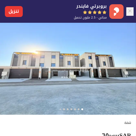
بروبرتي فايندر
تنزيل
مجاني - 2.5 مليون تحميل
شقة
٦٥٠٬٠٠٠
SAR