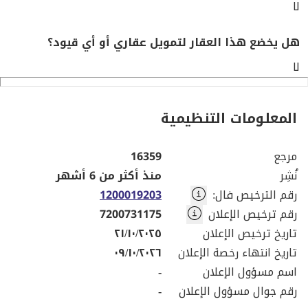
لا
هل يخضع هذا العقار لتمويل عقاري أو أي قيود؟
لا
المعلومات التنظيمية
مرجع
16359
نُشِر
منذ أكثر من 6 أشهر
رقم الترخيص فال
:
1200019203
رقم ترخيص الإعلان
7200731175
تاريخ ترخيص الإعلان
٢١/١٠/٢٠٢٥
تاريخ انتهاء رخصة الإعلان
٠٩/١٠/٢٠٢٦
اسم مسؤول الإعلان
-
رقم جوال مسؤول الإعلان
-