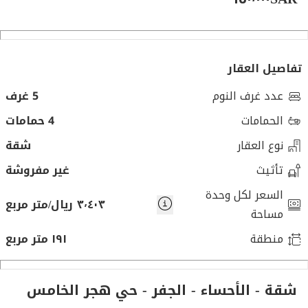
تفاصيل العقار
عدد غرف النوم
5 غرف
الحمامات
4 حمامات
نوع العقار
شقة
تأثيث
غير مفروشة
السعر لكل وحدة
٣٬٤٠٣ ريال/متر مربع
مساحة
منطقة
١٩١ متر مربع
شقة - الأحساء - الجفر - حي هجر الخامس