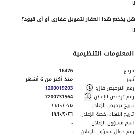
لا
هل يخضع هذا العقار لتمويل عقاري أو أي قيود؟
لا
المعلومات التنظيمية
مرجع
16476
نُشِر
منذ أكثر من 6 أشهر
رقم الترخيص فال
:
1200019203
رقم ترخيص الإعلان
7200731564
تاريخ ترخيص الإعلان
٢١/١٠/٢٠٢٥
تاريخ انتهاء رخصة الإعلان
١٩/١٠/٢٠٢٦
اسم مسؤول الإعلان
-
رقم جوال مسؤول الإعلان
-