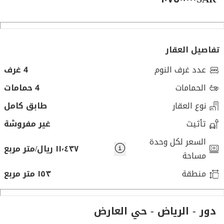
تفاصيل العقار
عدد غرف النوم
4 غرف
الحمامات
4 حمامات
نوع العقار
طابق كامل
تأثيث
غير مفروشة
السعر لكل وحدة
١١٬٤٣٧ ريال/متر مربع
مساحة
منطقة
١٥٣ متر مربع
دور - الرياض - حي العارض