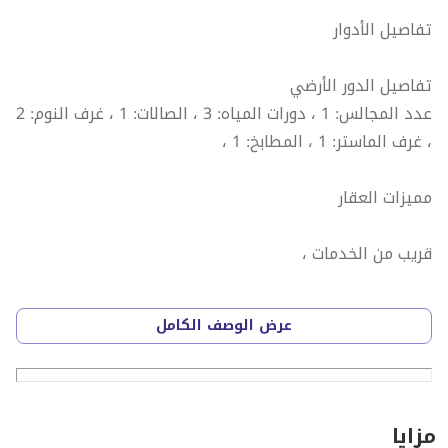
تفاصيل الأدوار
تفاصيل الدور الأرضي
عدد المجالس: 1 ، دورات المياه: 3 ، الصالات: 1 ، غرف النوم: 2
، غرف الماستر: 1 ، المطابخ: 1 ،
مميزات العقار
قريب من الخدمات ،
رقم العرض: 16476
عرض الوصف الكامل
رقم ترخيص الإعلان: 7200731564
رقم رخصة فال: 1200019203
رقم الجوال: +966539053003
مزايا