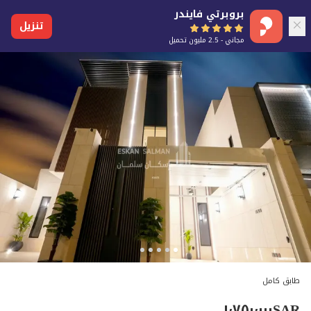
بروبرتي فايندر
تنزيل
مجاني - 2.5 مليون تحميل
طابق كامل
١٬٧٥٠٬٠٠٠
SAR