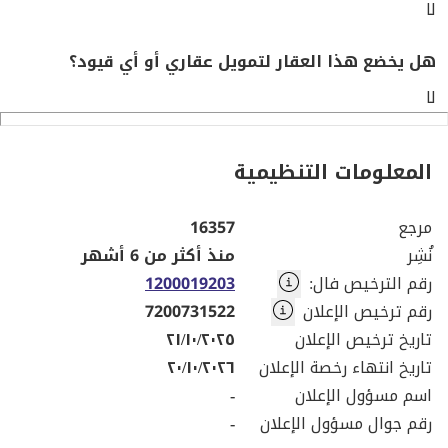
لا
هل يخضع هذا العقار لتمويل عقاري أو أي قيود؟
لا
المعلومات التنظيمية
مرجع
16357
نُشِر
منذ أكثر من 6 أشهر
رقم الترخيص فال
:
1200019203
رقم ترخيص الإعلان
7200731522
تاريخ ترخيص الإعلان
٢١/١٠/٢٠٢٥
تاريخ انتهاء رخصة الإعلان
٢٠/١٠/٢٠٢٦
اسم مسؤول الإعلان
-
رقم جوال مسؤول الإعلان
-