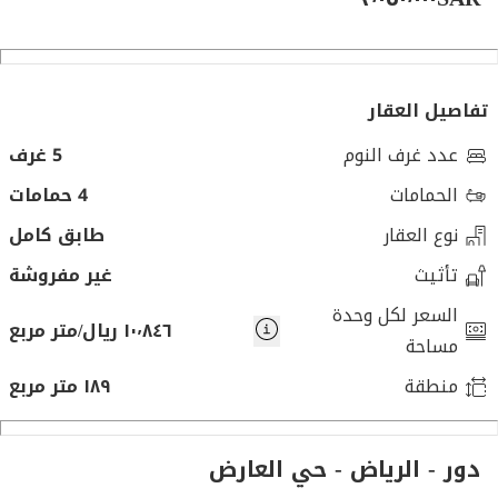
تفاصيل العقار
عدد غرف النوم
5 غرف
الحمامات
4 حمامات
نوع العقار
طابق كامل
تأثيث
غير مفروشة
السعر لكل وحدة
١٠٬٨٤٦ ريال/متر مربع
مساحة
منطقة
١٨٩ متر مربع
دور - الرياض - حي العارض