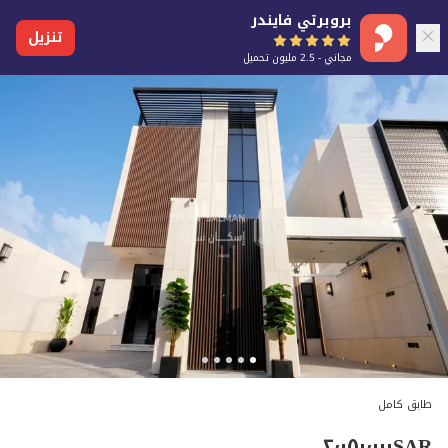
بروبرتي فايندر
تنزيل
مجاني - 2.5 مليون تحميل
طابق كامل
٢٬٠٥٠٬٠٠٠
SAR