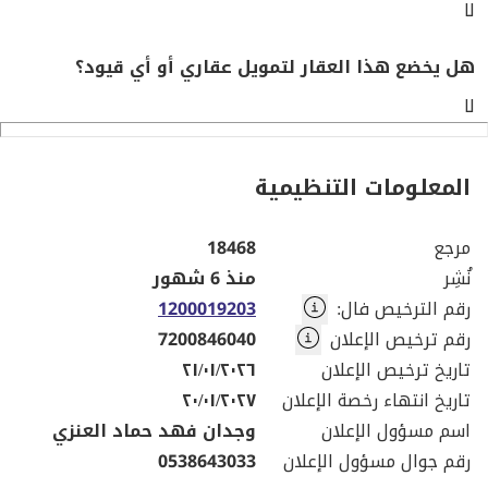
لا
هل يخضع هذا العقار لتمويل عقاري أو أي قيود؟
لا
المعلومات التنظيمية
مرجع
18468
نُشِر
منذ 6 شهور
رقم الترخيص فال
:
1200019203
رقم ترخيص الإعلان
7200846040
تاريخ ترخيص الإعلان
٢١/٠١/٢٠٢٦
تاريخ انتهاء رخصة الإعلان
٢٠/٠١/٢٠٢٧
اسم مسؤول الإعلان
وجدان فهد حماد العنزي
رقم جوال مسؤول الإعلان
0538643033