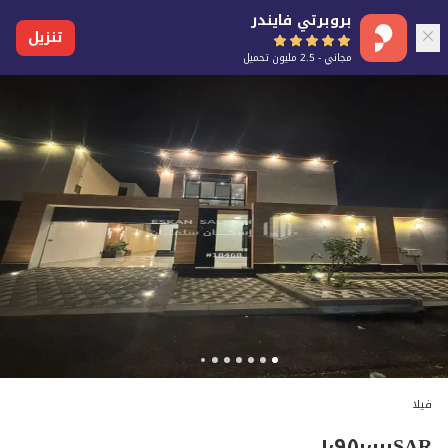
بروبرتي فايندر
تنزيل
مجاني - 2.5 مليون تحميل
فيلا
١٬٩٥٠٬٠٠٠
SAR