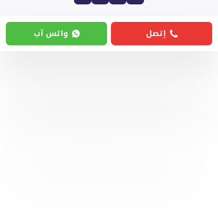
إتصل
واتس آب