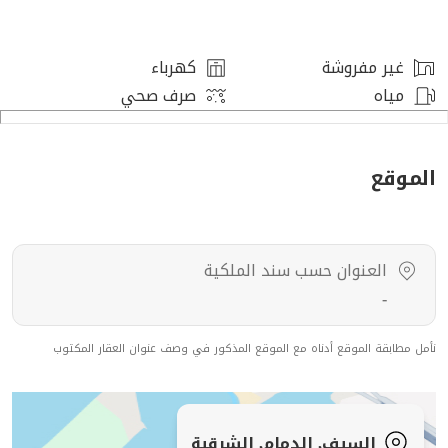
الصالات: 1 ، غرف الماستر: 1 ،
غير مفروشة
كهرباء
مميزات العقار
مياه
صرف صحي
غرفة خادمة ، نوافذ زجاج ، قريب من الخدمات ، حوش ، سطح ،
غرفة غسيل ، مدخل سيارة ،
الموقع
رقم العرض: 18468
رقم ترخيص الإعلان: 7200846040
العنوان حسب سند الملكية
رقم رخصة فال: 1200019203
-
رقم الجوال: +966538643033
نأمل مطابقة الموقع أدناه مع الموقع المذكور في وصف عنوان العقار المكتوب
السيف, الدمام, الشرقية