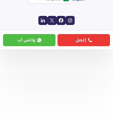
إتصل
واتس آب