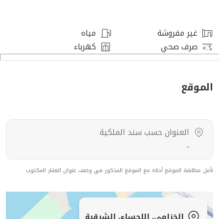
دورات المياه: 1 ، غرف النوم: 2 ،
غير مفروشة
مياه
مميزات العقار
صرف صحي
كهرباء
قريب من الخدمات ، حوش ، غرفة غسيل ، مدخل سيارة ،
الموقع
رقم العرض: 16585
رقم ترخيص الإعلان: 7200729885
رقم رخصة فال: 1200019203
العنوان حسب سند الملكية
رقم الجوال: +966539053003
-
نأمل مطابقة الموقع أدناه مع الموقع المذكور في وصف عنوان العقار المكتوب
الخزامى, الاحساء, الشرقية