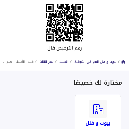
رقم الترخيص فال
بيوت و فلل للبيع في الشرقية
الاحساء
هجر الثالث
فيلا - الأحساء - هجر الح
مختارة لك خصيصًا
بيوت و فلل