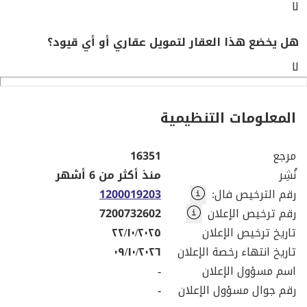
لا
هل يخضع هذا العقار لتمويل عقاري أو أي قيود؟
لا
المعلومات التنظيمية
مرجع
16351
نُشِر
منذ أكثر من 6 أشهر
رقم الترخيص فال
:
1200019203
رقم ترخيص الإعلان
7200732602
تاريخ ترخيص الإعلان
٢٢/١٠/٢٠٢٥
تاريخ انتهاء رخصة الإعلان
٠٩/١٠/٢٠٢٦
اسم مسؤول الإعلان
-
رقم جوال مسؤول الإعلان
-