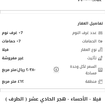
تفاصيل العقار
عدد غرف النوم
7+ غرف نوم
الحمامات
7+ حمامات
نوع العقار
فيلا
تأثيث
غير مفروشة
السعر لكل وحدة
٢٬٣٨٠ ريال/متر مربع
مساحة
منطقة
٤٦٢ متر مربع
فيلا - الأحساء - هجر الحادي عشر ( الطرف )