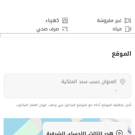
دورات المياه: 1 ، غرف النوم: 1 ، غرف الماستر: 1 ،
غير مفروشة
كهرباء
مميزات العقار
مياه
صرف صحي
حوش ، سطح ، غرفة غسيل ، مدخل سيارة ، غرفة خادمة ،
قريب من الخدمات ،
الموقع
رقم العرض: 16351
رقم ترخيص الإعلان: 7200732602
العنوان حسب سند الملكية
رقم رخصة فال: 1200019203
-
رقم الجوال: +966538463033
نأمل مطابقة الموقع أدناه مع الموقع المذكور في وصف عنوان العقار المكتوب
هجر الثالث, الاحساء, الشرقية