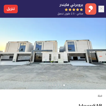
بروبرتي فايندر
تنزيل
مجاني - 2.5 مليون تحميل
فيلا
١٬١٠٠٬٠٠٠
SAR