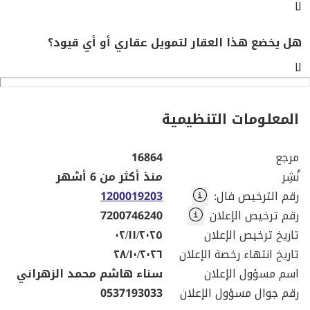
لا
هل يخضع هذا العقار لتمويل عقاري أو أي قيود؟
لا
المعلومات التنظيمية
مرجع
16864
نُشِر
منذ أكثر من 6 أشهر
رقم الترخيص فال
:
1200019203
رقم ترخيص الإعلان
7200746240
تاريخ ترخيص الإعلان
٠٢/١١/٢٠٢٥
تاريخ انتهاء رخصة الإعلان
٢٨/١٠/٢٠٢٦
اسم مسؤول الإعلان
سناء هاشم محمد الزهراني
رقم جوال مسؤول الإعلان
0537193033