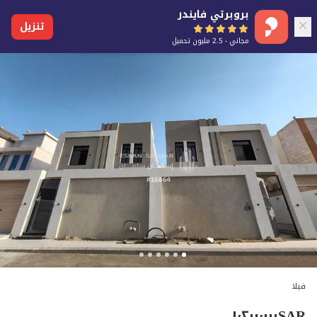
بروبرتي فايندر
تنزيل
مجاني - 2.5 مليون تحميل
فيلا
١٬٢٠٠٬٠٠٠
SAR