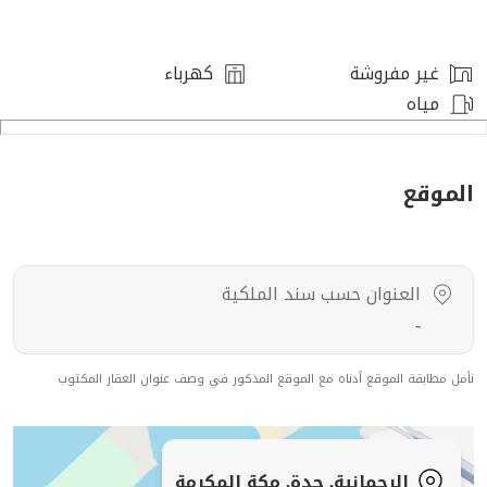
رقم العرض: 16864
غير مفروشة
كهرباء
رقم ترخيص الإعلان: 7200746240
مياه
رقم رخصة فال: 1200019203
رقم الجوال: +966538973003
الموقع
العنوان حسب سند الملكية
-
نأمل مطابقة الموقع أدناه مع الموقع المذكور في وصف عنوان العقار المكتوب
الرحمانية, جدة, مكة المكرمة