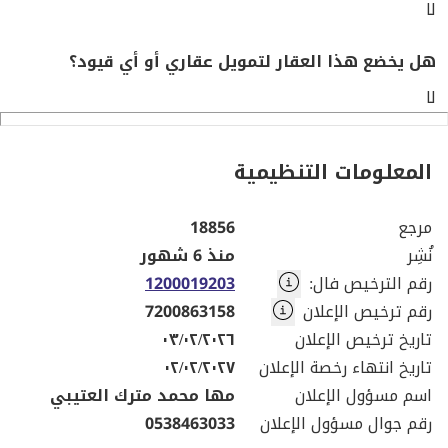
لا
هل يخضع هذا العقار لتمويل عقاري أو أي قيود؟
لا
المعلومات التنظيمية
مرجع
18856
نُشِر
منذ 6 شهور
رقم الترخيص فال
:
1200019203
رقم ترخيص الإعلان
7200863158
تاريخ ترخيص الإعلان
٠٣/٠٢/٢٠٢٦
تاريخ انتهاء رخصة الإعلان
٠٢/٠٢/٢٠٢٧
اسم مسؤول الإعلان
مها محمد مترك العتيبي
رقم جوال مسؤول الإعلان
0538463033