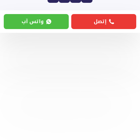
إتصل
واتس آب