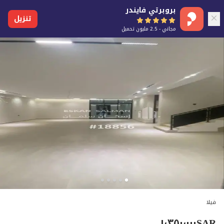
بروبرتي فايندر
تنزيل
مجاني - 2.5 مليون تحميل
فيلا
١٬٣٥٠٬٠٠٠
SAR