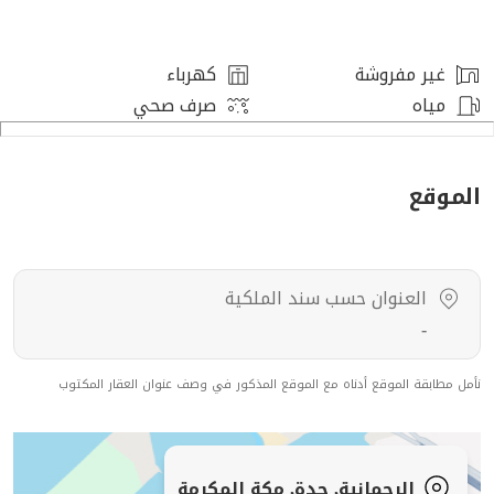
دورات المياه: 2 ، الصالات: 1 ، غرف النوم: 1 ، غرف الماستر: 1
،
غير مفروشة
كهرباء
مياه
صرف صحي
مميزات العقار
قريب من الخدمات ،
الموقع
رقم العرض: 18856
رقم ترخيص الإعلان: 7200863158
العنوان حسب سند الملكية
رقم رخصة فال: 1200019203
-
رقم الجوال: +966535973003
نأمل مطابقة الموقع أدناه مع الموقع المذكور في وصف عنوان العقار المكتوب
الرحمانية, جدة, مكة المكرمة