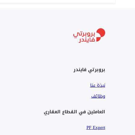
2- مجلس ضيوف + مجلس نساء
3- صاله + طعام
4- مطبخ
5- غرفه نوم ماستر
6- غرفتين نوم بحمام مشترك
7- عدد دورات المياه 4
بروبرتي فايندر
الضمانات:
15 سنه الهيكل الإنشائي
نبذة عنا
3 سنوات على السباكه
3 سنوات على الكهرباء
وظائف
10 سنوات على القواطع والأفياش
العاملين في القطاع العقاري
PF Expert