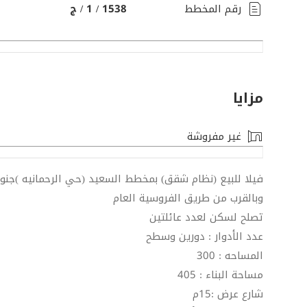
رقم المخطط
1538 / 1 / ج
مزايا
غير مفروشة
فيلا للبيع (نظام شقق) بمخطط السعيد (حي الرحمانيه )جنوب ممشى طيبه
وبالقرب من طريق الفروسية العام
تصلح لسكن لعدد عائلتين
عدد الأدوار : دورين وسطح
المساحه : 300
مساحة البناء : 405
شارع عرض :15م