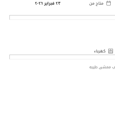
متاح من
٢٣ فبراير ٢٠٢٦
كهرباء