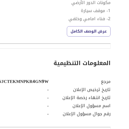
مكونات الدور الأرضي
1- موقف سيارة
2- فناء امامي وخلفي
3- 3 مداخل
عرض الوصف الكامل
4- عدد 1 مجلس
5- مدخل أو مستودع
6- صاله معيشة + طعام
7- مطبخ
المعلومات التنظيمية
8- مجلس نساء او غرفه نوم
9- غرفه نوم مع حمام
مرجع
YNJCTEKMNPKR4GN9W
10- غرفه نوم
تاريخ ترخيص الإعلان
-
11- عدد دورات المياه 4
تاريخ انتهاء رخصة الإعلان
-
12- بيت درج + تأسيس مصعد
اسم مسؤول الإعلان
-
رقم جوال مسؤول الإعلان
-
الدور الأول
1- مدخلين