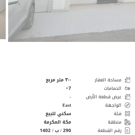
مساحة العقار
٣٠٠ متر مربع
الحمامات
7+
عرض قطعة الأرض
-
الواجهة
East
فئة
سكني للبيع
منطقة
مكة المكرمة
رقم القطعة
290 / ب / 1402