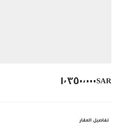
١٬٣٥٠٬٠٠٠
SAR
تفاصيل العقار