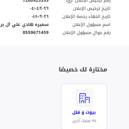
رقم ترخيص الإعلان
7200923355
تاريخ ترخيص الإعلان
٠٤/٠٤/٢٠٢٦
تاريخ انتهاء رخصة الإعلان
٠١/١٠/٢٠٢٦
اسم مسؤول الإعلان
سميره هادي علي آل بري
رقم جوال مسؤول الإعلان
0559671459
مختارة لك خصيصًا
بيوت و فلل
١٩٤ عقارات أخرى