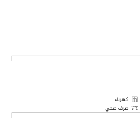
كهرباء
صرف صحي