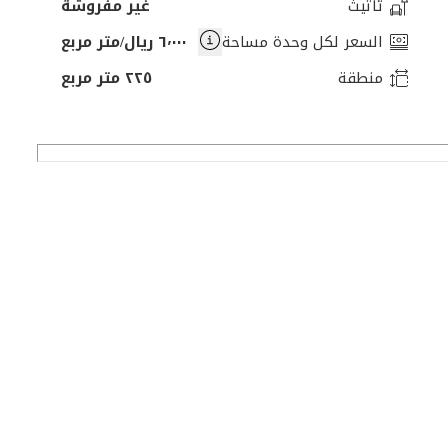
تأثيث
غير مفروشة
السعر لكل وحدة مساحة
٦٬٠٠٠ ريال/متر مربع
منطقة
٢٢٥ متر مربع