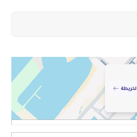
لخريطة