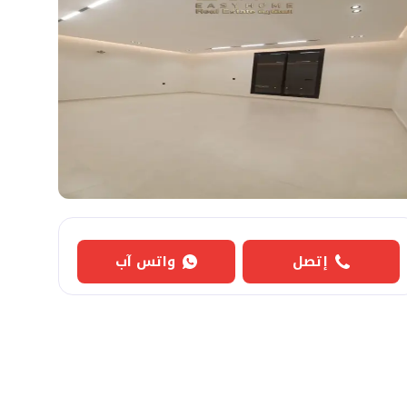
إتصل
واتس آب