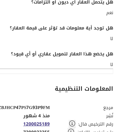
هل يتحمل العقار أي ديون أو التزامات؟
نعم
هل توجد أية معلومات قد تؤثر على قيمة العقار؟
لا
هل يخضع هذا العقار لتمويل عقاري أو أي قيود؟
لا
المعلومات التنظيمية
مرجع
ZBJHCP47PS7G93P9FM
نُشِر
منذ 4 شهور
رقم الترخيص فال
:
1200025189