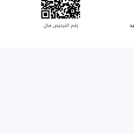
رقم الترخيص فال
د