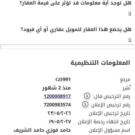
هل توجد أية معلومات قد تؤثر على قيمة العقار؟
لا
هل يخضع هذا العقار لتمويل عقاري أو أي قيود؟
لا
المعلومات التنظيمية
مرجع
GD991
نُشِر
منذ 2 شهور
رقم الترخيص فال
:
1200008917
رقم ترخيص الإعلان
7200983574
تاريخ ترخيص الإعلان
٢٣/٠٥/٢٠٢٦
تاريخ انتهاء رخصة الإعلان
١٩/٠٥/٢٠٢٧
اسم مسؤول الإعلان
حامد فوزي حامد الشريف