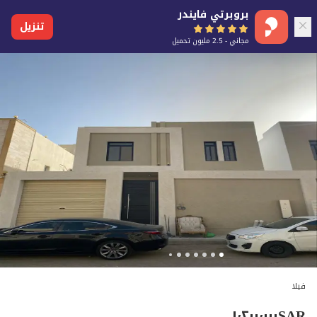
بروبرتي فايندر
تنزيل
مجاني - 2.5 مليون تحميل
فيلا
١٬٢٠٠٬٠٠٠
SAR