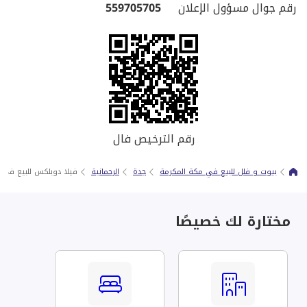
رقم جوال مسؤول الإعلان
559705705
رقم الترخيص فال
بيوت و فلل للبيع في مكة المكرمة
جدة
الرحمانية
فيلا دوبلكس للبيع في ج
مختارة لك خصيصًا