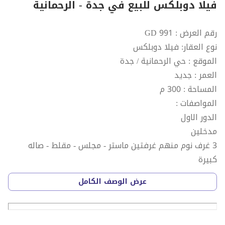
فيلا دوبلكس للبيع في جدة - الرحمانية
رقم العرض : GD 991
نوع العقار: فيلا دوبلكس
الموقع : حي الرحمانية / جدة
العمر : جديد
المساحة : 300 م
المواصفات :
الدور الاول
مدخلين
3 غرف نوم منهم غرفتين ماستر - مجلس - مقلط - صاله
كبيرة
مطبخ - 4 حمام
عرض الوصف الكامل
الملحق ؛
2 غرفه نوم - صاله - مطبخ - 2 حمام
سطح