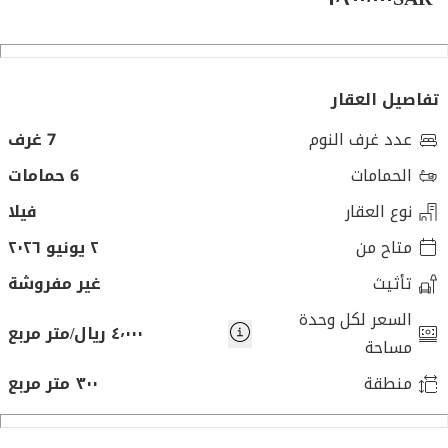
تفاصيل العقار
عدد غرف النوم
7 غرف
الحمامات
6 حمامات
نوع العقار
فيلا
متاح من
٢ يونيو ٢٠٢٦
تأثيث
غير مفروشة
السعر لكل وحدة
٤٬٠٠٠ ريال/متر مربع
مساحة
منطقة
٣٠٠ متر مربع