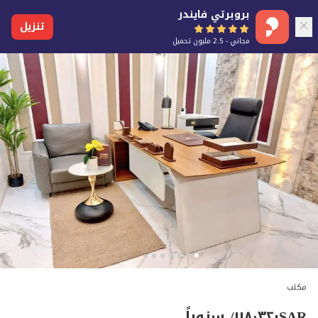
بروبرتي فايندر
تنزيل
مجاني - 2.5 مليون تحميل
مكتب
SAR
١١٨٬٣٢٠
/ سنوياً