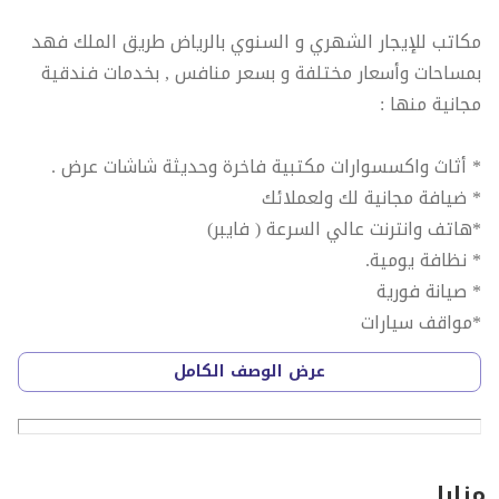
مكاتب للإيجار الشهري و السنوي بالرياض طريق الملك فهد
بمساحات وأسعار مختلفة و بسعر منافس , بخدمات فندقية
مجانية منها :
* أثاث واكسسوارات مكتبية فاخرة وحديثة شاشات عرض .
* ضيافة مجانية لك ولعملائك
*هاتف وانترنت عالي السرعة ( فايبر)
* نظافة يومية.
* صيانة فورية
*مواقف سيارات
والعديد من الخدمات المجانية الأخرى.
عرض الوصف الكامل
للاستفسار :0556384444
مزايا