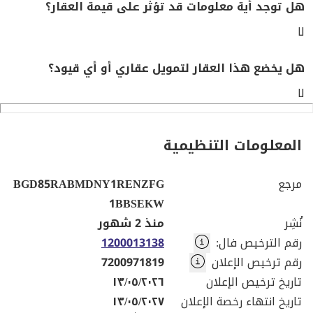
هل توجد أية معلومات قد تؤثر على قيمة العقار؟
لا
هل يخضع هذا العقار لتمويل عقاري أو أي قيود؟
لا
المعلومات التنظيمية
مرجع
BGD85RABMDNY1RENZFG
1BBSEKW
نُشِر
منذ 2 شهور
رقم الترخيص فال
:
1200013138
رقم ترخيص الإعلان
7200971819
تاريخ ترخيص الإعلان
١٣/٠٥/٢٠٢٦
تاريخ انتهاء رخصة الإعلان
١٣/٠٥/٢٠٢٧