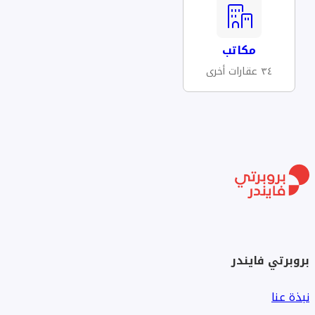
مكاتب
٣٤ عقارات أخرى
بروبرتي فايندر
نبذة عنا