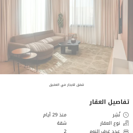
شقق للايجار في العقيق
تفاصيل العقار
نُشِر
منذ 29 أيام
نوع العقار
شقة
عدد غرف النوم
2