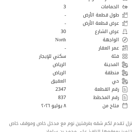
الحمامات
3
طول قطعة الأرض
-
عرض قطعة الأرض
-
عرض الشارع
30
الواجهة
North
عمر العقار
-
فئة
سكني للإيجار
المدينة
الرياض
منطقة
الرياض
حي
العقيق
رقم القطعة
2347
رقم المخطط
837
متاح من
٨ يوليو ٢٠٢٦
نزل تقدم لكم شقه بغرفتين نوم مع مدخل خاص وموقف خاص
تتميز بموقعها النافذ على محمد بن سلمان