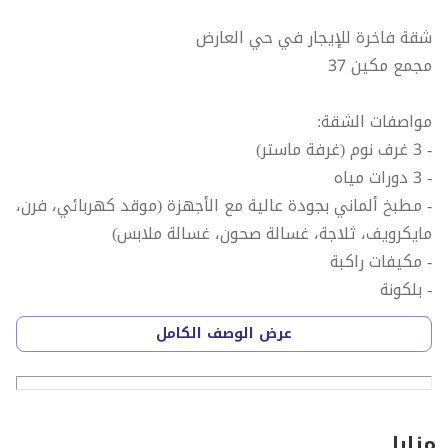
شقة فاخرة للإيجار في حي العارض
مجمع مكين 37
مواصفات الشقة:
- 3 غرف نوم (غرفة ماستر)
- 3 دورات مياه
- مطبخ ألماني بجودة عالية مع الأجهزة (موقد كهربائي، فرن،
مايكرويف، ثلاجة، غسالة صحون، غسالة ملابس)
- مكيفات راكبة
- بلكونة
عرض الوصف الكامل
مميزات الشقة:
- نظام منزل ذكي
- نوافذ بجودة عالية وعازلة للصوت
- شتر
مزايا