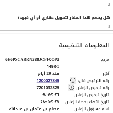
لا
هل يخضع هذا العقار لتمويل عقاري أو أي قيود؟
لا
المعلومات التنظيمية
مرجع
6E6PSCABRN380JCPF0QP3
149BG
نُشِر
منذ 29 أيام
رقم الترخيص فال
:
1200027345
رقم ترخيص الإعلان
7201032325
تاريخ ترخيص الإعلان
٠٧/٠٧/٢٠٢٦
تاريخ انتهاء رخصة الإعلان
٢٨/٠٥/٢٠٢٧
اسم مسؤول الإعلان
عصام بن عثمان بن عبدالله