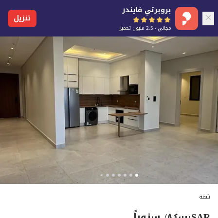
بروبرتي فايندر
تنزيل
مجاني - 2.5 مليون تحميل
شقة
SAR
٨٤٬٠٠٠
/ سنوياً