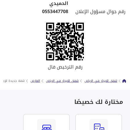
الحميدي
رقم جوال مسؤول الإعلان
0553447708
رقم الترخيص فال
شقق للايجار في الرياض
شقق للايجار في الرياض
العارض
شقة جديدة للإيجا
مختارة لك خصيصًا