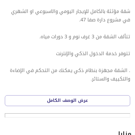
شقة مؤثثة بالكامل للإيجار اليومي والاسبوعي او الشهري
في مشروع دارة صفا 47.
تتألف الشقة من 3 غرف نوم و 3 دورات مياه.
تتوفر خدمة الدخول الذكي والإنترنت
. الشقة مجهزة بنظام ذكي يمكنك من التحكم في الإضاءة
والتكييف والستائر.
سعر الإيجار اليومي هو 1500 ريال. للحجز، يُرجى التواصل
عرض الوصف الكامل
معي على الواتساب لضمان توفرها للحجز
مزايا