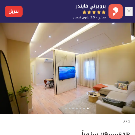
بروبرتي فايندر
تنزيل
مجاني - 2.5 مليون تحميل
شقة
SAR
١٩٠٬٠٠٠
/ سنوياً