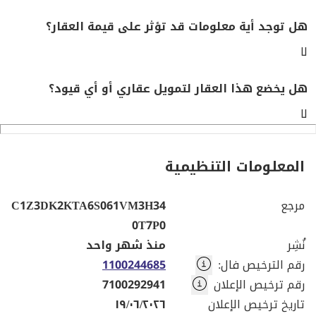
هل توجد أية معلومات قد تؤثر على قيمة العقار؟
لا
هل يخضع هذا العقار لتمويل عقاري أو أي قيود؟
لا
المعلومات التنظيمية
مرجع
C1Z3DK2KTA6S061VM3H34
0T7P0
نُشِر
منذ شهر واحد
رقم الترخيص فال
:
1100244685
رقم ترخيص الإعلان
7100292941
تاريخ ترخيص الإعلان
١٩/٠٦/٢٠٢٦