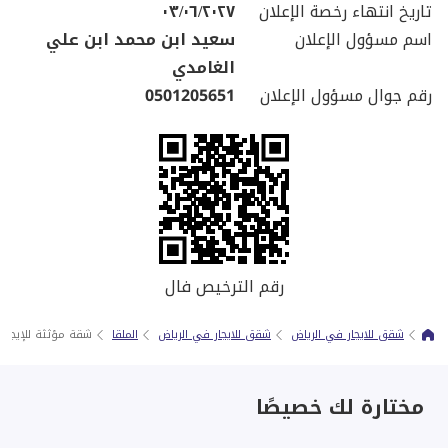
تاريخ انتهاء رخصة الإعلان
٠٣/٠٦/٢٠٢٧
اسم مسؤول الإعلان
سعيد ابن محمد ابن علي
الغامدي
رقم جوال مسؤول الإعلان
0501205651
رقم الترخيص فال
شقق للايجار في الرياض
شقق للايجار في الرياض
الملقا
شقة مؤثثة للإيجار
مختارة لك خصيصًا