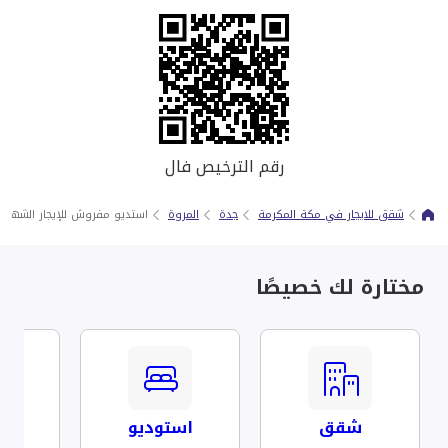
رقم الترخيص فال
شقق للايجار في مكة المكرمة
جدة
المروة
استديو مفروش للإيجار الشهري
مختارة لك خصيصًا
شقق
استوديو
مف