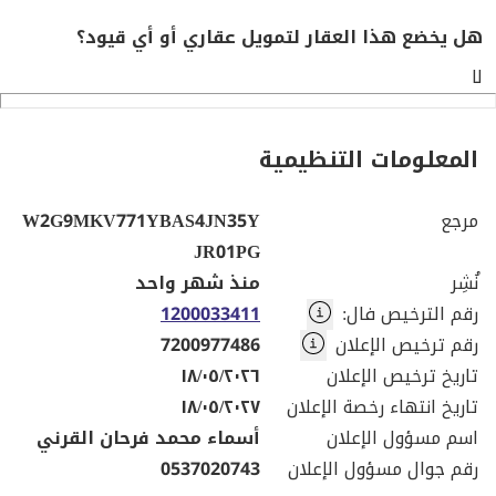
هل يخضع هذا العقار لتمويل عقاري أو أي قيود؟
لا
المعلومات التنظيمية
مرجع
W2G9MKV771YBAS4JN35Y
JR01PG
نُشِر
منذ شهر واحد
رقم الترخيص فال
:
1200033411
رقم ترخيص الإعلان
7200977486
تاريخ ترخيص الإعلان
١٨/٠٥/٢٠٢٦
تاريخ انتهاء رخصة الإعلان
١٨/٠٥/٢٠٢٧
اسم مسؤول الإعلان
أسماء محمد فرحان القرني
رقم جوال مسؤول الإعلان
0537020743