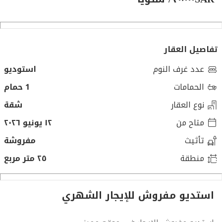
تفاصيل العقار
عدد غرف النوم
استوديو
الحمامات
1 حمام
نوع العقار
شقة
متاح من
١٢ يونيو ٢٠٢٦
تأثيث
مفروشة
منطقة
٢٥ متر مربع
استديو مفروش للإيجار الشهري