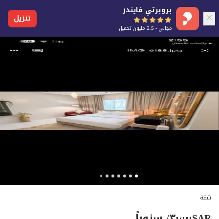
بروبرتي فايندر
تنزيل
مجاني - 2.5 مليون تحميل
شقة
SAR
٣٠٬٠٠٠
/ سنوياً