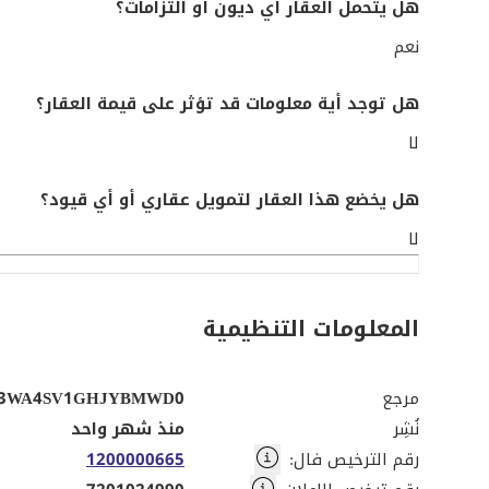
هل يتحمل العقار أي ديون أو التزامات؟
نعم
هل توجد أية معلومات قد تؤثر على قيمة العقار؟
لا
هل يخضع هذا العقار لتمويل عقاري أو أي قيود؟
لا
المعلومات التنظيمية
مرجع
3WA4SV1GHJYBMWD0
نُشِر
منذ شهر واحد
رقم الترخيص فال
:
1200000665