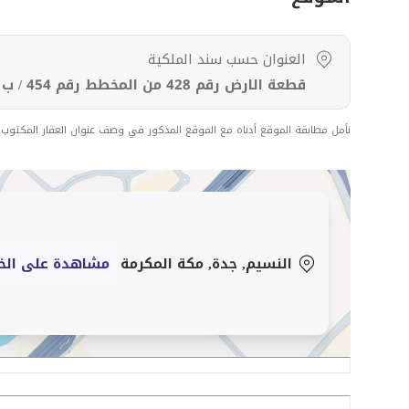
( 15 ) دقيقة عن متحف تيم لاب
العنوان حسب سند الملكية
قطعة الارض رقم 428 من المخطط رقم 454 / ب حى النسيم بمدينة جدة .
نأمل مطابقة الموقع أدناه مع الموقع المذكور في وصف عنوان العقار المكتوب
النسيم, جدة, مكة المكرمة
مشاهدة على الخ