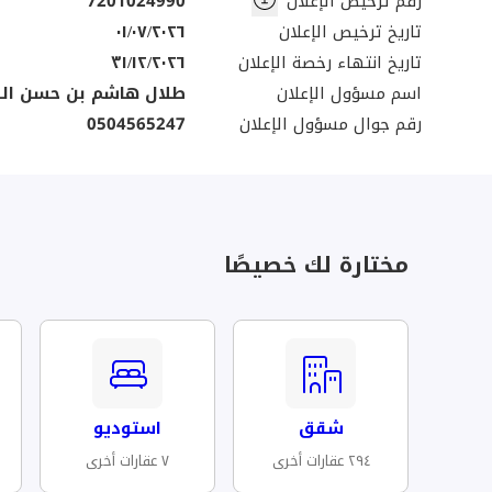
رقم ترخيص الإعلان
7201024990
تاريخ ترخيص الإعلان
٠١/٠٧/٢٠٢٦
تاريخ انتهاء رخصة الإعلان
٣١/١٢/٢٠٢٦
اسم مسؤول الإعلان
طلال هاشم بن حسن ال
رقم جوال مسؤول الإعلان
0504565247
مختارة لك خصيصًا
شقق
استوديو
٢٩٤ عقارات أخرى
٧ عقارات أخرى