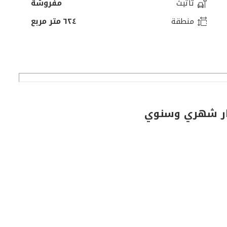
تأثيث
مفروشة
منطقة
٦٢٤ متر مربع
جار شهري وسنوي