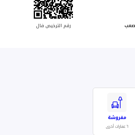
رقم الترخيص فال
صعب
مفروشة
٦ عقارات أخرى