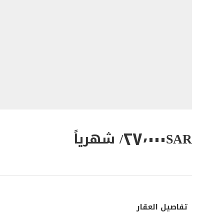
٢٧٬٠٠٠
SAR
/ شهرياً
تفاصيل العقار