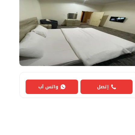
إتصل
واتس آب