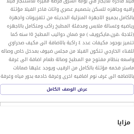
فيلا فاخرة للايجار في بوابة الشرق فرصة مميزة للاستئجار فيلا
راقيه وجاهزه للسكن بتصميم عصري واثاث فاخر الفيلا مؤثثة
بالكامل بجميع الاجهزة المنزلية الحديثه من تلفزيونات واجهزة
رياضيه وغسالة ملابس ومدفئة المطبخ راكب ومتكامل بالاجهزه
(ثلاجة ،فرن،مايكرويف ) مع ضمان دواليب المطبخ ١٥ سنه كما
تتميز بوجود مكيفات عدد ٤ راكبة بالاضافة الى مكيف صحراوي
للفناء الخارجي تتكون الفيلا من مجلس ضيوف بمدخل خاص وصاله
واسعه بنظام مفتوح مع المطبخ وصالة طعام اضافة الى غرفة
ماستر فخمه مؤثثة بالكامل من الرقيب ويوجد عليها ضمانات
بالاضافه الى غرف نوم اضافيه اخرى وغرفة خادمه بدور مياه وغرفة
غسيل وشطح واسع مثالي للجلشات الخارجي بالاضافه الى وجود
عرض الوصف الكامل
مستودع ايضاً جراج يسع اكثر من سياره تتميز بتشطيب فاخر
...الفيلا جاهزة للسكن فوراً
مزايا