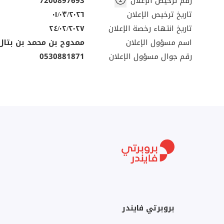
رقم ترخيص الإعلان
7200897693
تاريخ ترخيص الإعلان
٠١/٠٣/٢٠٢٦
تاريخ انتهاء رخصة الإعلان
٢٤/٠٢/٢٠٢٧
اسم مسؤول الإعلان
ممدوح بن محمد بن بتال
رقم جوال مسؤول الإعلان
0530881871
بروبرتي فايندر