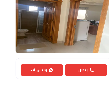
إتصل
واتس آب