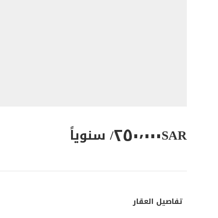
٢٥٠٬٠٠٠
SAR
/ سنوياً
تفاصيل العقار