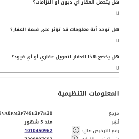
هل يتحمل العقار أي ديون أو التزامات؟
لا
هل توجد أية معلومات قد تؤثر على قيمة العقار؟
لا
هل يخضع هذا العقار لتمويل عقاري أو أي قيود؟
لا
المعلومات التنظيمية
مرجع
9VA0PM3P749E3P7K30
نُشِر
منذ 5 شهور
رقم الترخيص فال
:
1010450962