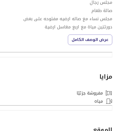
مجلس رجال
صالة طعام
مجلس نساء مع صاله ارضيه مفتوحه على بعض
دورتتين مياة مع اربع مغاسل ارضية
مطبخ مفتوح كونتر
عرض الوصف الكامل
درج وسط الصالة
وصاله في الدور الاول
وخمس غرف نوم
وصاله كبيرة في الدور الثاني
مزايا
وغرفة للعاملة وغرفة غسيل ملابس
ومستودع خلف المطبخ
مصعد
مفروشة جزئيًا
مسبح
مياه
السعر / 250 الف
(في حال مع الاثاث السعر 280الف)
الموقع