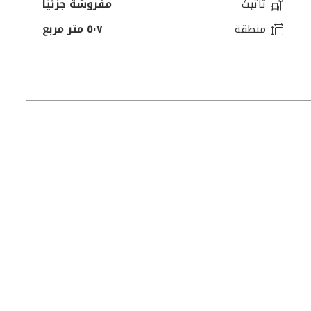
تأثيث
مفروشة جزئيًا
منطقة
٥٠٧ متر مربع