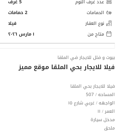
عدد غرف النوم
5 غرف
الحمامات
2 حمامات
نوع العقار
فيلا
متاح من
١ مارس ٢٠٢٦
بيوت و فلل للايجار في الملقا
فيلا للايجار بحي الملقا موقع مميز
فيلا للايجار بحي الملقا
المساحه / 507
الواجهه / غربي شارع ١٥
العمر / ١١
مدخل سيارة
ملحق