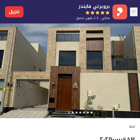
بروبرتي فايندر
تنزيل
مجاني - 2.5 مليون تحميل
فيلا
٢٬٢٥٠٬٠٠٠
SAR