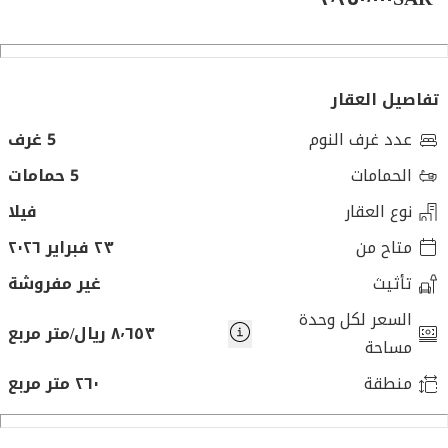
تفاصيل العقار
عدد غرف النوم
5 غرف
الحمامات
5 حمامات
نوع العقار
فيلا
متاح من
٢٣ فبراير ٢٠٢٦
تأثيث
غير مفروشة
السعر لكل وحدة
٨٬٦٥٣ ريال/متر مربع
مساحة
منطقة
٢٦٠ متر مربع