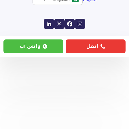
إتصل
واتس آب