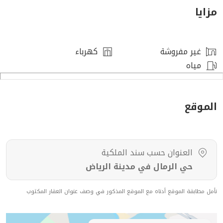
عروض مناسبة لجميع العملاء.
مزايا
تخليص جميع المعاملات فى جميع انحاء المملكة.
تتوفر لدينا جميع العروض والمساحات المختلفة.
فريق عمل متكامل لخدمتكم
غير مفروشة
كهرباء
مياه
الموقع
العنوان حسب سند الملكية
حي الرمال في مدينة الرياض
نأمل مطابقة الموقع أدناه مع الموقع المذكور في وصف عنوان العقار المكتوب