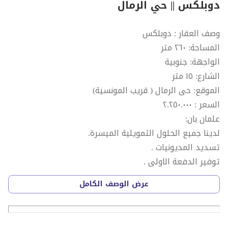
دوبلكس || حي الرمال
وصف العقار : دوبلكس
المساحة: ٢٦٠ متر
الواجهة: جنوبية
الشارع: ١٥ متر
الموقع: حى الرمال ( قريب المونسية)
السعر : ٢.٢٥٠.٠٠٠
علمان بان:
لدينا جميع الحلول التمويلية الميسرة.
تسديد المديونيات .
توفير الدفعة الاولى .
اعلى تمويل عقارى واقل هامش ربح.
عرض الوصف الكامل
امكانية تحويل من بنك لبنك.
نقبل اى جهة حكومية - مدنين-عساكر-قطاعات خاصة.
نتعامل مع جميع البنوك وشركات التمويل.