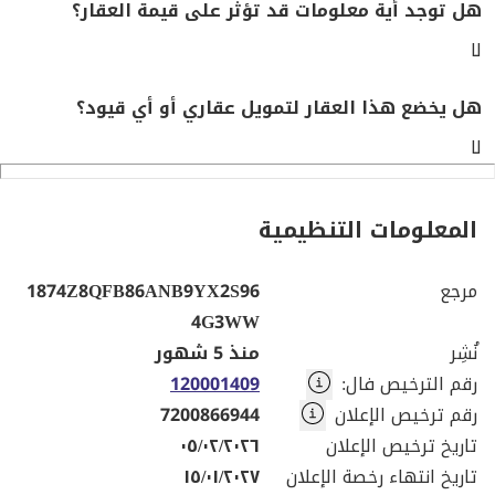
هل توجد أية معلومات قد تؤثر على قيمة العقار؟
لا
هل يخضع هذا العقار لتمويل عقاري أو أي قيود؟
لا
المعلومات التنظيمية
مرجع
1874Z8QFB86ANB9YX2S96
4G3WW
نُشِر
منذ 5 شهور
رقم الترخيص فال
:
120001409
رقم ترخيص الإعلان
7200866944
تاريخ ترخيص الإعلان
٠٥/٠٢/٢٠٢٦
تاريخ انتهاء رخصة الإعلان
١٥/٠١/٢٠٢٧