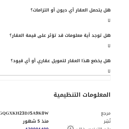
هل يتحمل العقار أي ديون أو التزامات؟
لا
هل توجد أية معلومات قد تؤثر على قيمة العقار؟
لا
هل يخضع هذا العقار لتمويل عقاري أو أي قيود؟
لا
المعلومات التنظيمية
مرجع
GQGXKH23DJ5A9K0W
نُشِر
منذ 5 شهور