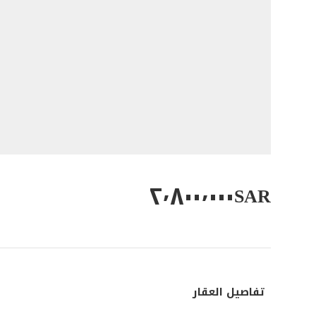
٢٬٨٠٠٬٠٠٠
SAR
تفاصيل العقار