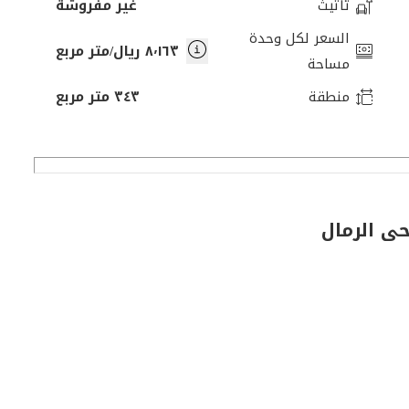
تأثيث
غير مفروشة
السعر لكل وحدة
٨٬١٦٣ ريال/متر مربع
مساحة
منطقة
٣٤٣ متر مربع