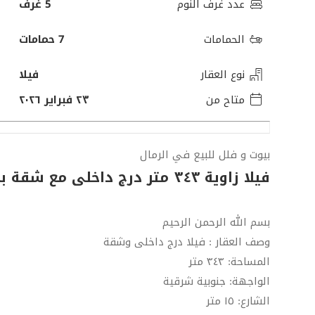
عدد غرف النوم
5 غرف
الحمامات
7 حمامات
نوع العقار
فيلا
متاح من
٢٣ فبراير ٢٠٢٦
بيوت و فلل للبيع في الرمال
فيلا زاوية ٣٤٣ متر درج داخلى مع شقة بحى الرمال
بسم الله الرحمن الرحيم
وصف العقار : فيلا درج داخلى وشقة
المساحة: ٣٤٣ متر
الواجهة: جنوبية شرقية
الشارع: ١٥ متر