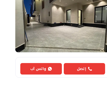
إتصل
واتس آب