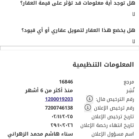
هل توجد أية معلومات قد تؤثر على قيمة العقار؟
لا
هل يخضع هذا العقار لتمويل عقاري أو أي قيود؟
لا
المعلومات التنظيمية
مرجع
16846
نُشِر
منذ أكثر من 6 أشهر
رقم الترخيص فال
:
1200019203
رقم ترخيص الإعلان
7200746138
تاريخ ترخيص الإعلان
٠٢/١١/٢٠٢٥
تاريخ انتهاء رخصة الإعلان
٢٩/١٠/٢٠٢٦
اسم مسؤول الإعلان
سناء هاشم محمد الزهراني