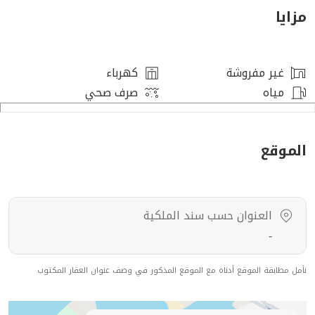
مزايا
تفاصيل الملحق العلوي
دورات المياه: 1 ، الصالات: 1 ، غرف النوم: 1 ،
غير مفروشة
كهرباء
مياه
صرف صحي
مميزات العقار
حوش ، مدخل سيارة ، قريب من الخدمات ،
الموقع
رقم العرض: 16846
رقم ترخيص الإعلان: 7200746138
العنوان حسب سند الملكية
رقم رخصة فال: 1200019203
-
رقم الجوال: +966539053003
نأمل مطابقة الموقع أدناه مع الموقع المذكور في وصف عنوان العقار المكتوب