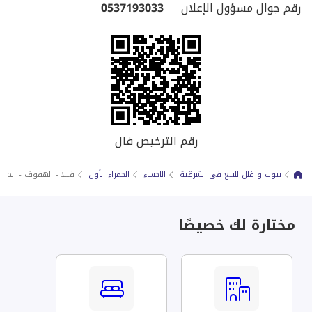
رقم جوال مسؤول الإعلان
0537193033
رقم الترخيص فال
بيوت و فلل للبيع في الشرقية
الاحساء
الحمراء الأول
فيلا - الهفوف‎ - الحمراء الأول( جنوب الهفوف)
مختارة لك خصيصًا