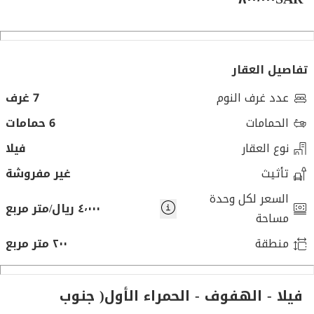
تفاصيل العقار
عدد غرف النوم
7 غرف
الحمامات
6 حمامات
نوع العقار
فيلا
تأثيث
غير مفروشة
السعر لكل وحدة
٤٬٠٠٠ ريال/متر مربع
مساحة
منطقة
٢٠٠ متر مربع
فيلا - الهفوف‎ - الحمراء الأول( جنوب