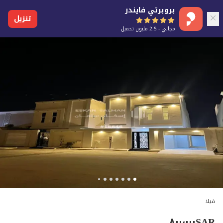
بروبرتي فايندر
تنزيل
مجاني - 2.5 مليون تحميل
فيلا
٨٠٠٬٠٠٠
SAR