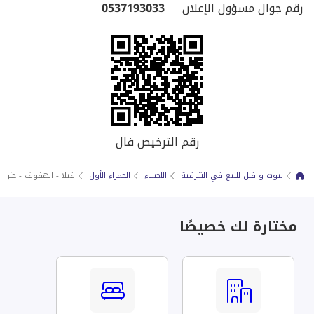
رقم جوال مسؤول الإعلان
0537193033
رقم الترخيص فال
بيوت و فلل للبيع في الشرقية
الاحساء
الحمراء الأول
فيلا - الهفوف‎ - جنوب الهفوف( الحمراء الاول )
مختارة لك خصيصًا