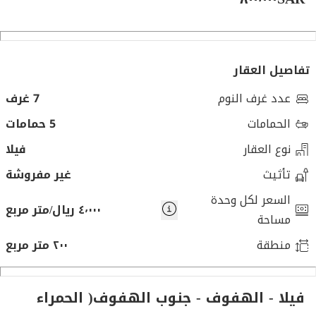
تفاصيل العقار
عدد غرف النوم
7 غرف
الحمامات
5 حمامات
نوع العقار
فيلا
تأثيث
غير مفروشة
السعر لكل وحدة
٤٬٠٠٠ ريال/متر مربع
مساحة
منطقة
٢٠٠ متر مربع
فيلا - الهفوف‎ - جنوب الهفوف( الحمراء