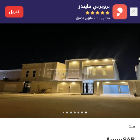
بروبرتي فايندر
تنزيل
مجاني - 2.5 مليون تحميل
فيلا
٨٠٠٬٠٠٠
SAR