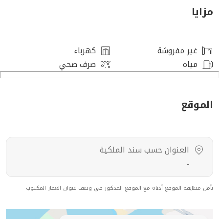
مزايا
تفاصيل الملحق العلوي
الصالات: 1 ، غرف النوم: 1 ،
غير مفروشة
كهرباء
مياه
صرف صحي
مميزات العقار
قريب من الخدمات ، حوش ، سطح ، مدخل سيارة ،
الموقع
رقم العرض: 16844
رقم ترخيص الإعلان: 7200746111
العنوان حسب سند الملكية
رقم رخصة فال: 1200019203
-
رقم الجوال: +966538643033
نأمل مطابقة الموقع أدناه مع الموقع المذكور في وصف عنوان العقار المكتوب