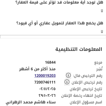
هل توجد أية معلومات قد تؤثر على قيمة العقار؟
لا
هل يخضع هذا العقار لتمويل عقاري أو أي قيود؟
لا
المعلومات التنظيمية
مرجع
16844
نُشِر
منذ أكثر من 6 أشهر
رقم الترخيص فال
:
1200019203
رقم ترخيص الإعلان
7200746111
تاريخ ترخيص الإعلان
٠٢/١١/٢٠٢٥
تاريخ انتهاء رخصة الإعلان
٢٩/١٠/٢٠٢٦
اسم مسؤول الإعلان
سناء هاشم محمد الزهراني