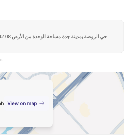
n.
للاتصال 
ah
View on map