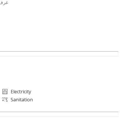
• 4 غرف نوم • صالة واسعة • مطبخ • 3 دورات مياه • غرفة عاملة
قرب مباشر من شارع سعود الفي
Electricity
Sanitation