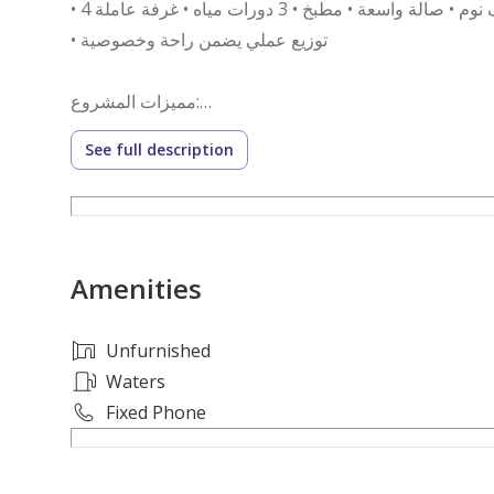
• توزيع عملي يضمن راحة وخصوصية
مميزات المشروع:
• موقع مميز على شارع رئيسي
See full description
• تصميم حديث
• مصعد
• مواقف سيارات
• عدادات مستقلة
Amenities
• تشطيبات عالية الجودة
• صل – طريق الأمير سلطان – الأسواق والخدمات اليومية
Unfurnished
الضمانات:
Waters
إشراف هندسي
Fixed Phone
ضمان أعمال العزل
ضمان المصعد