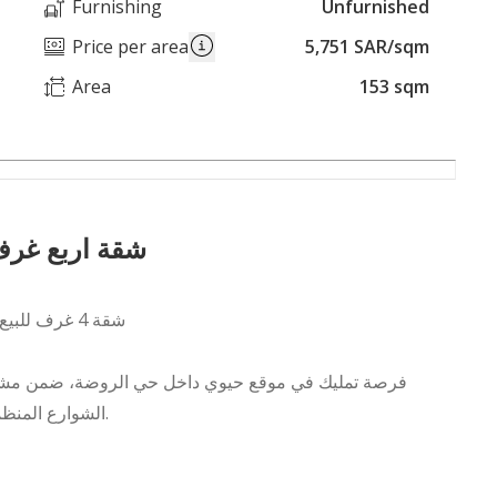
Furnishing
Unfurnished
Price per area
5,751 SAR/sqm
Area
153 sqm
شقة اربع غرف
شقة 4 غرف للبيع – مشروع الرفاعي 114 | حي الروضة – شارع حمد الجاسر
الشوارع المنظمة والقريبة من شبكة الطرق والخدمات الرئيسية شمال جدة.