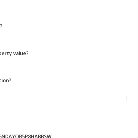
?
perty value?
tion?
X6NDAYQR5P8HABBSW