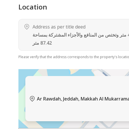
ضمان الكهرباء (الفنار 25 سنة)
Location
ضمان السباكة (الأنابيب الخضراء 15 سنة)
تأمين ملاذ (10 سنوات ضد العيوب الخفية)
ضمانات اكسسوارات الكهرباء
Address as per title deed
ضمانات المواد الصحية
حي الروضة بمدينة جدة مساحة الوحدة من الأرض 42.08 متر وتختص من المنافع والأجزاء المشتركة بمساحة
ضمان الأبواب WPC
87.42 متر
⸻
Please verify that the address corresponds to the property's locatio
أو المراسلة واتساب عبر رقم الجوال التالي: 0555304103
Ar Rawdah, Jeddah, Makkah Al Mukarram