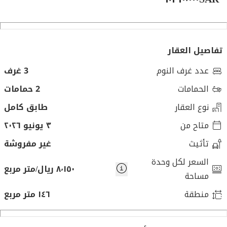
تفاصيل العقار
عدد غرف النوم
3 غرف
الحمامات
2 حمامات
نوع العقار
طابق كامل
متاح من
٣ يونيو ٢٠٢٦
تأثيث
غير مفروشة
السعر لكل وحدة
٨٬١٥٠ ريال/متر مربع
مساحة
منطقة
١٤٦ متر مربع