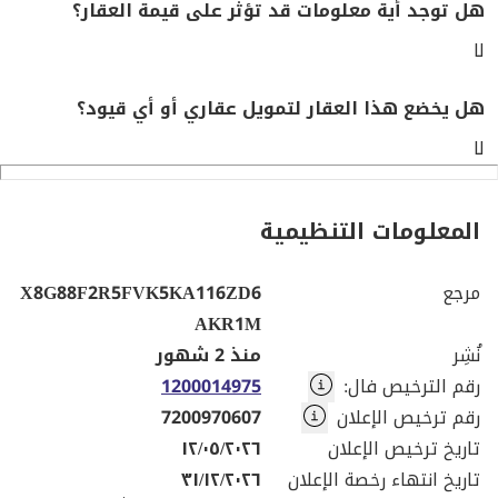
هل توجد أية معلومات قد تؤثر على قيمة العقار؟
لا
هل يخضع هذا العقار لتمويل عقاري أو أي قيود؟
لا
المعلومات التنظيمية
مرجع
X8G88F2R5FVK5KA116ZD6
AKR1M
نُشِر
منذ 2 شهور
رقم الترخيص فال
:
1200014975
رقم ترخيص الإعلان
7200970607
تاريخ ترخيص الإعلان
١٢/٠٥/٢٠٢٦
تاريخ انتهاء رخصة الإعلان
٣١/١٢/٢٠٢٦