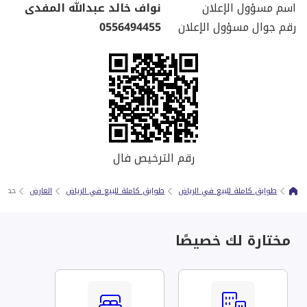
اسم مسؤول الإعلان
نواف خالد عبدالله المفدى
رقم جوال مسؤول الإعلان
0556494455
رقم الترخيص فال
طوابق كاملة للبيع في الرياض
طوابق كاملة للبيع في الرياض
العارض
حصر 104 || دور أرضي بتصميم || العارض
مختارة لك خصيصًا