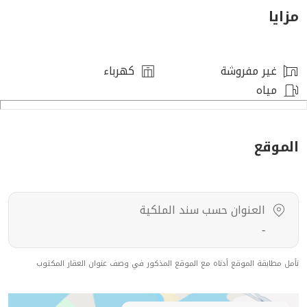
مزايا
⸻
المميزات
غير مفروشة
كهرباء
مياه
* واجهات حجرية وممرات رخامية
* مجهزة بنظام تكييف
* نوافذ عازلة
الموقع
* موقف سيارة خاص
- غرفة نوم ماستر وغرفتين نوم إضافية
- ⁠مجلس وصالة معيشة
العنوان حسب سند الملكية
-
* تفاصيل فاخرة (دش مطري – كراسي معلّقة)
نأمل مطابقة الموقع أدناه مع الموقع المذكور في وصف عنوان العقار المكتوب
⸻
حصر 104