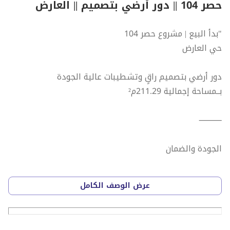
حصر 104 || دور أرضي بتصميم || العارض
"بدأ البيع | مشروع حصر 104
حي العارض
دور أرضي بتصميم راقٍ وتشطيبات عالية الجودة
بــمساحة إجمالية 211.29م²
⸻
الجودة والضمان
* إشراف هندسي على جميع مراحل المشروع
عرض الوصف الكامل
* ضمانات متعددة تصل إلى 30 سنة
* تأمين ضد العيوب الخفية لمدة 10 سنوات
* خدمات مجانية مقدمة للسنة الأولى