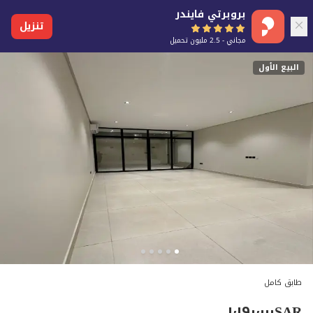
بروبرتي فايندر
تنزيل
مجاني - 2.5 مليون تحميل
البيع الأول
طابق كامل
١٬١٩٠٬٠٠٠
SAR