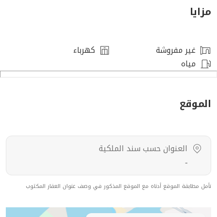
مزايا
⸻
المميزات
غير مفروشة
كهرباء
مياه
* واجهات حجرية وممرات رخامية
* مجهزة بنظام تكييف
* نوافذ عازلة
الموقع
* موقف سيارة خاص
- غرفة نوم ماستر وغرفتين نوم إضافية
- ⁠مجلس وصالة معيشة
العنوان حسب سند الملكية
-
* تفاصيل فاخرة (دش مطري – كراسي معلّقة)
نأمل مطابقة الموقع أدناه مع الموقع المذكور في وصف عنوان العقار المكتوب
⸻