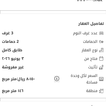
تفاصيل العقار
عدد غرف النوم
3 غرف
الحمامات
2 حمامات
نوع العقار
طابق كامل
متاح من
٣ يونيو ٢٠٢٦
تأثيث
غير مفروشة
السعر لكل وحدة
٨٬١٥٠ ريال/متر مربع
مساحة
منطقة
١٤٦ متر مربع