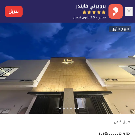
بروبرتي فايندر
تنزيل
مجاني - 2.5 مليون تحميل
البيع الأول
طابق كامل
١٬١٩٠٬٠٠٠
SAR