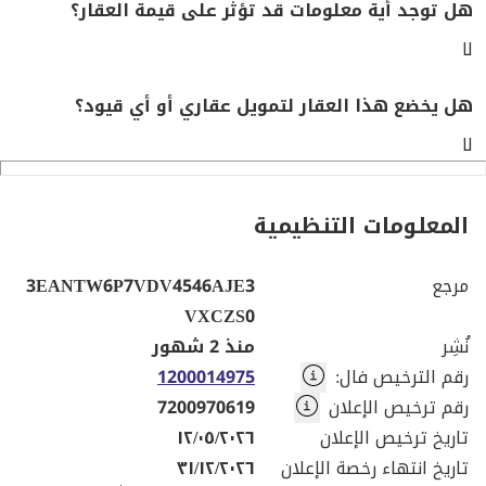
هل توجد أية معلومات قد تؤثر على قيمة العقار؟
لا
هل يخضع هذا العقار لتمويل عقاري أو أي قيود؟
لا
المعلومات التنظيمية
مرجع
3EANTW6P7VDV4546AJE3
VXCZS0
نُشِر
منذ 2 شهور
رقم الترخيص فال
:
1200014975
رقم ترخيص الإعلان
7200970619
تاريخ ترخيص الإعلان
١٢/٠٥/٢٠٢٦
تاريخ انتهاء رخصة الإعلان
٣١/١٢/٢٠٢٦