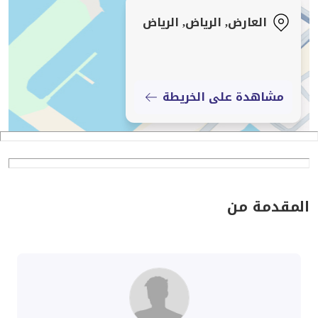
حصر 104
العارض, الرياض, الرياض
فخامة متوازنة… وتفاصيل صُنعت لتدوم."
مشاهدة على الخريطة
المقدمة من