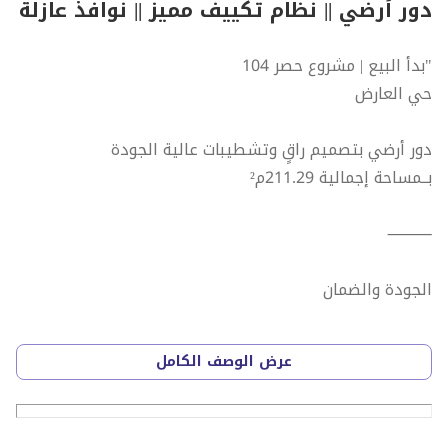
دور أرضي || نظام تكييف مميز || نوافذ عازلة
"بدأ البيع | مشروع حصر 104
حي العارض
دور أرضي بتصميم راقٍ وتشطيبات عالية الجودة
بــمساحة إجمالية 211.29م²
⸻
الجودة والضمان
* إشراف هندسي على جميع مراحل المشروع
عرض الوصف الكامل
* ضمانات متعددة تصل إلى 30 سنة
* تأمين ضد العيوب الخفية لمدة 10 سنوات
* خدمات مجانية مقدمة للسنة الأولى