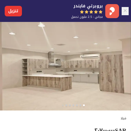
بروبرتي فايندر
تنزيل
مجاني - 2.5 مليون تحميل
فيلا
٢٬٧٠٠٬٠٠٠
SAR