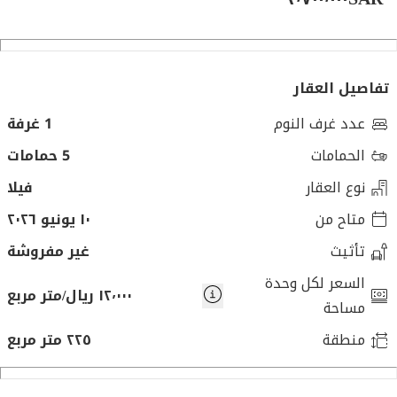
تفاصيل العقار
عدد غرف النوم
1 غرفة
الحمامات
5 حمامات
نوع العقار
فيلا
متاح من
١٠ يونيو ٢٠٢٦
تأثيث
غير مفروشة
السعر لكل وحدة
١٢٬٠٠٠ ريال/متر مربع
مساحة
منطقة
٢٢٥ متر مربع