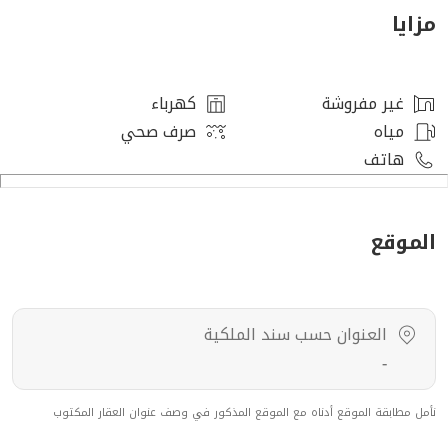
ثلاثة غرف نوم
مزايا
دورتين مياه
السطح :
صالة وغرفه غسيل
غير مفروشة
كهرباء
غرفة خادمة مع دورة
مياه
صرف صحي
لا يوجد شهادة إتمام البناء
هاتف
السعر 2.500.000 ريال
-------
الموقع
العنوان حسب سند الملكية
-
نأمل مطابقة الموقع أدناه مع الموقع المذكور في وصف عنوان العقار المكتوب