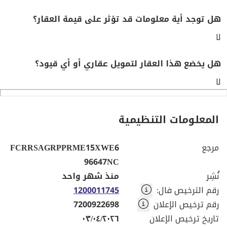
هل توجد أية معلومات قد تؤثر على قيمة العقار؟
لا
هل يخضع هذا العقار لتمويل عقاري أو أي قيود؟
لا
المعلومات التنظيمية
مرجع
FCRRSAGRPPRME15XWE6
96647NC
نُشِر
منذ شهر واحد
رقم الترخيص فال
:
1200011745
رقم ترخيص الإعلان
7200922698
تاريخ ترخيص الإعلان
٠٣/٠٤/٢٠٢٦