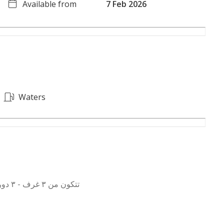
Available from
7 Feb 2026
Waters
تتكون من ٣ غرف - ٣ دورات مياه - مطبخ - صالات واسعة - تصميم مرن قابل للتعديل