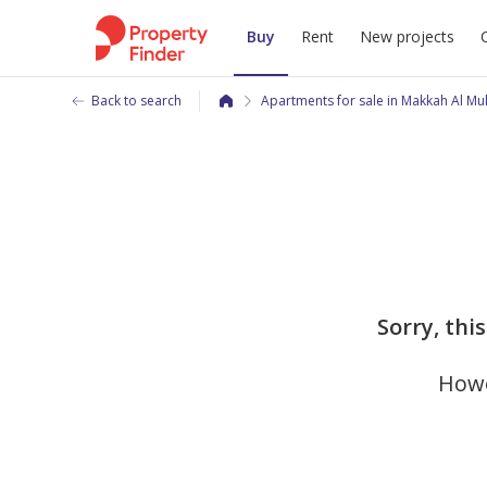
Buy
Rent
New projects
Back to search
Apartments for sale in Makkah Al M
Sorry, thi
Howe