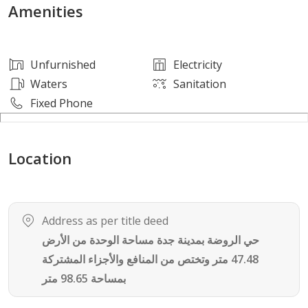
موقع سكني هادئ
Amenities
قريب من الخدمات اليومية
سهولة الوصول للشوارع الرئيسية
Unfurnished
Electricity
الضمانات المعتمدة:
Waters
Sanitation
إشراف هندسي
Fixed Phone
تأمين ضد العيوب الخفية (ملاذ 10 سنوات)
ضمانات شاملة على المبنى حتى 25 سنة
Location
ضمان القواطع والأفياش 25 سنة
ضمان الكهرباء (الفنار 25 سنة)
ضمان السباكة (الأنابيب الخضراء 15 سنة)
عزل مائي وحراري
Address as per title deed
ضمان المصعد
حي الروضة بمدينة جدة مساحة الوحدة من الأرض
ضمانات إكسسوارات الكهرباء
47.48 متر وتختص من المنافع والأجزاء المشتركة
ضمانات المواد الصحية
بمساحة 98.65 متر
ضمان الأبواب WPC