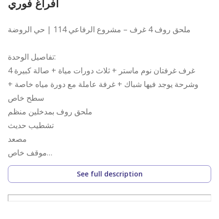
افراغ فوري
ملحق روف 4 غرف – مشروع الرفاعي 114 | حي الروضة
تفاصيل الوحدة:
4 غرف غرفتان نوم ماستر + ثلاث دورات مياة + صالة كبيرة
وشرحة يوجد فيها شباك + غرفة عاملة مع دورة مياه خاصة +
سطح خاص
ملحق روف بمدخلين منظم
تشطيب حديث
مصعد
موقف خاص
عداد كهرباء وعداد مياه راكبة ومستقلة
See full description
المشروع والموقع: مشروع الرفاعي 114
– حي الروضة على حمد الجاسر